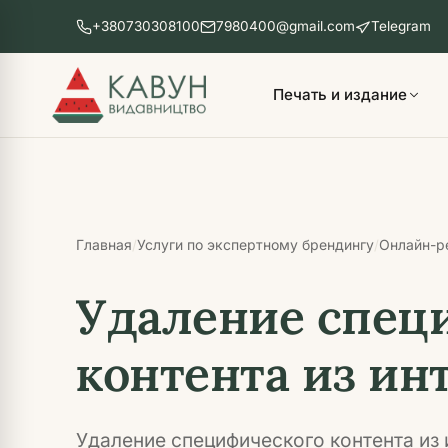
Перейти
+380730308100
7980400@gmail.com
Telegram
к
основному
контенту
Печать и издание
Главная
Услуги по экспертному брендингу
Онлайн-р
/
/
Удаление спец
контента из ин
Удаление специфического контента из и