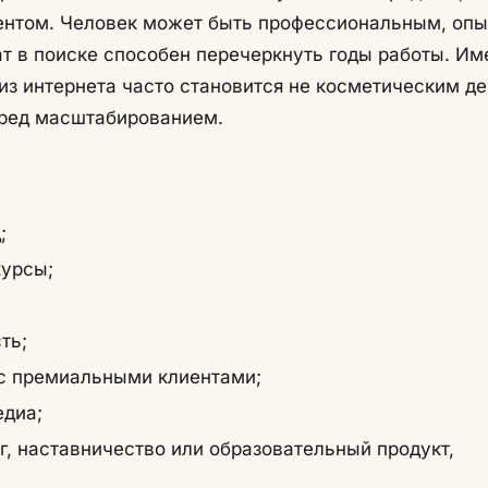
иентом. Человек может быть профессиональным, опы
т в поиске способен перечеркнуть годы работы. Им
из интернета часто становится не косметическим де
ред масштабированием.
;
курсы;
ть;
 с премиальными клиентами;
едиа;
г, наставничество или образовательный продукт,