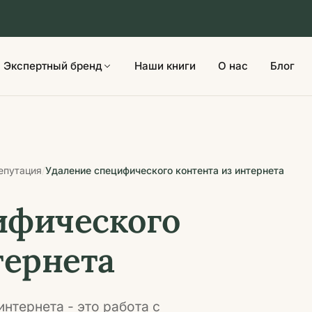
Экспертный бренд
Наши книги
О нас
Блог
епутация
Удаление специфического контента из интернета
/
ифического
тернета
нтернета - это работа с