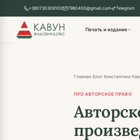
Перейти
+380730308100
7980400@gmail.com
Telegram
к
основному
контенту
Печать и издание
Главная
Блог Константина Ка
/
ПРО АВТОРСКОЕ ПРАВО
Авторск
произве