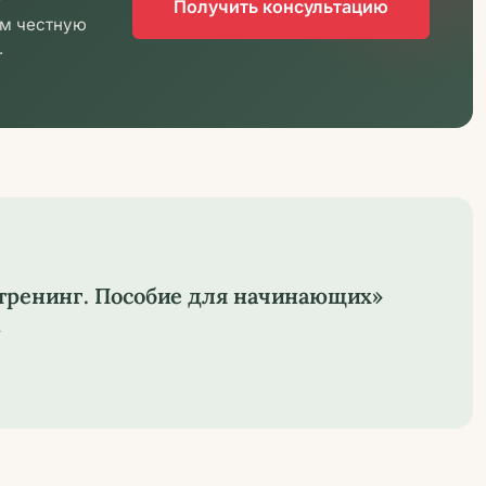
Получить консультацию
им честную
.
 тренинг. Пособие для начинающих»
4