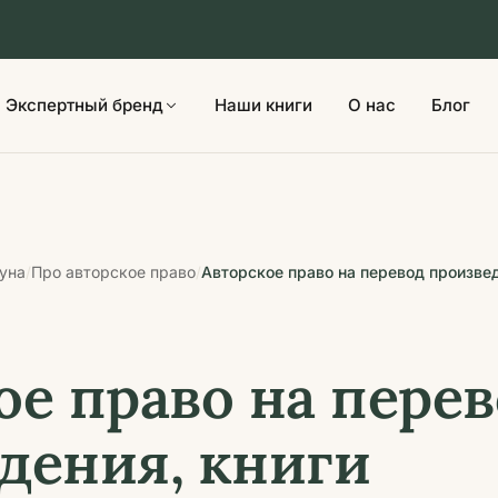
Экспертный бренд
Наши книги
О нас
Блог
вуна
Про авторское право
Авторское право на перевод произвед
/
/
ое право на пере
дения, книги