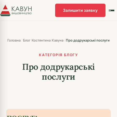
Перейти
до
Залишити заявку
головного
контенту
/
/
Головна
Блог Костянтина Кавуна
Про додрукарські послуги
КАТЕГОРІЯ БЛОГУ
Про додрукарські
послуги