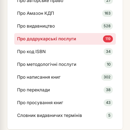
Про авторське право
27
Про Амазон КДП
163
Про видавництво
528
Про додрукарські послуги
119
Про код ISBN
34
Про методологічні послуги
10
Про написання книг
302
Про переклади
38
Про просування книг
43
Словник видавничих термінів
5