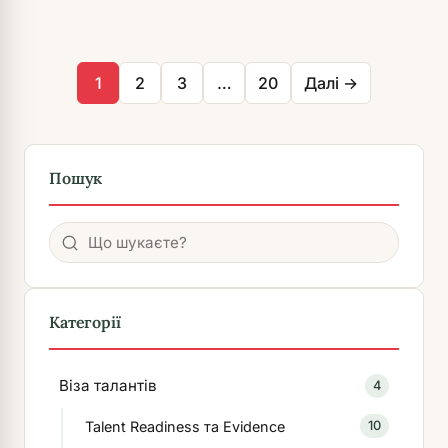
Пагінація
записів
1
2
3
…
20
Далі →
Пошук
Пошук
Категорії
Віза талантів
4
Talent Readiness та Evidence
10