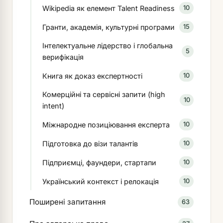
Wikipedia як елемент Talent Readiness
10
Гранти, академія, культурні програми
15
Інтелектуальне лідерство і глобальна
5
верифікація
Книга як доказ експертності
10
Комерційні та сервісні запити (high
10
intent)
Міжнародне позиціювання експерта
10
Підготовка до візи талантів
10
Підприємці, фаундери, стартапи
10
Український контекст і релокація
10
Поширені запитання
63